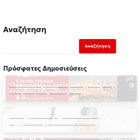
Αναζήτηση
Αναζήτηση
Πρόσφατες Δημοσιεύσεις
12ο Πανελλήνιο Συνέδριο της Ελληνικής
Εταιρείας Αθηροσκλήρωσης
FDA approves Tryngolza to reduce
triglycerides, pancreatitis risk in
hypertriglyceridemia