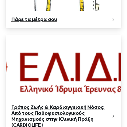
Πάρε τα μέτρα σου
Τρόπος Ζωής & Καρδιαγγειακή Νόσος:
Από τους Παθοφυσιολογικούς
Μηχανισμούς στην Κλινική Πράξη
(CARDIOLIFE)