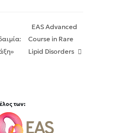
EAS Advanced
δαιμία:
Course in Rare
ράξη»
Lipid Disorders
έλος
των: