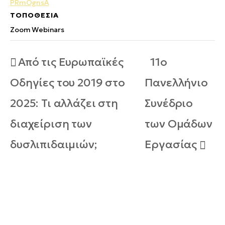
PRmOgnsA
ΤΟΠΟΘΕΣΊΑ
Zoom Webinars
Από τις Ευρωπαϊκές
11ο
Οδηγίες του 2019 στο
Πανελλήνιο
2025: Τι αλλάζει στη
Συνέδριο
διαχείριση των
των Ομάδων
δυσλιπιδαιμιών;
Εργασίας