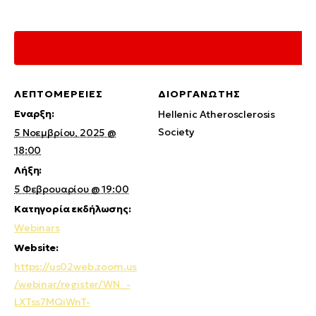
ΛΕΠΤΟΜΈΡΕΙΕΣ
ΔΙΟΡΓΑΝΩΤΉΣ
Έναρξη:
Hellenic Atherosclerosis
Society
5 Νοεμβρίου, 2025 @
18:00
Λήξη:
5 Φεβρουαρίου @ 19:00
Κατηγορία εκδήλωσης:
Webinars
Website:
https://us02web.zoom.us
/webinar/register/WN_-
LXTss7MQiWnT-