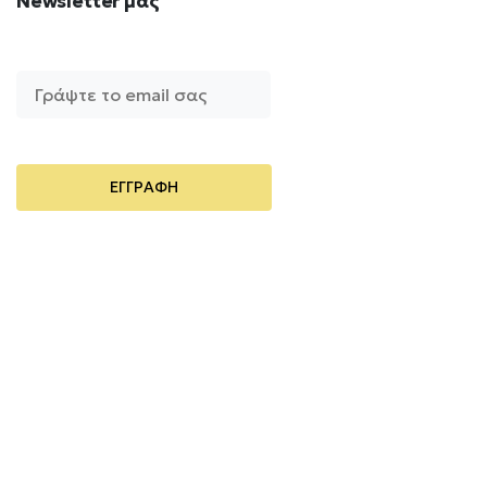
Newsletter
μας
Περιοδικό
Υποτροφίες
Mέλος
των: