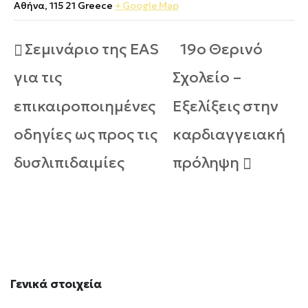
Αθήνα
,
115 21
Greece
+ Google Map
Σεμινάριο της EAS
19ο Θερινό
για τις
Σχολείο –
επικαιροποιημένες
Εξελίξεις στην
οδηγίες ως προς τις
καρδιαγγειακή
δυσλιπιδαιμίες
πρόληψη
Γενικά
στοιχεία