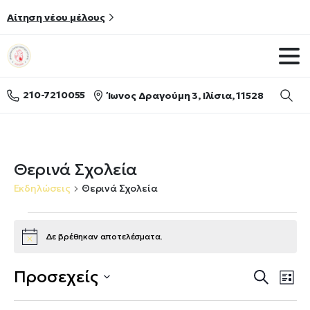
Αίτηση νέου μέλους
210-7210055
Ίωνος Δραγούμη 3, Ιλίσια, 11528
Searc
Θερινά Σχολεία
Εκδηλώσεις
Θερινά Σχολεία
Εκδηλώσεις
Δε βρέθηκαν αποτελέσματα.
Notice
Εκδηλ
Ev
Προσεχείς
Search
Λίστ
Vi
Searc
Select