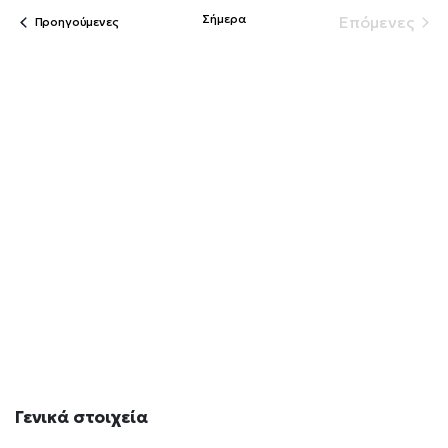
Nav
date.
and
Σήμερα
Επόμενες
Εκδηλώσεις
Προηγούμενες
Εκδηλώσ
Views
Navig
Γενικά
στοιχεία