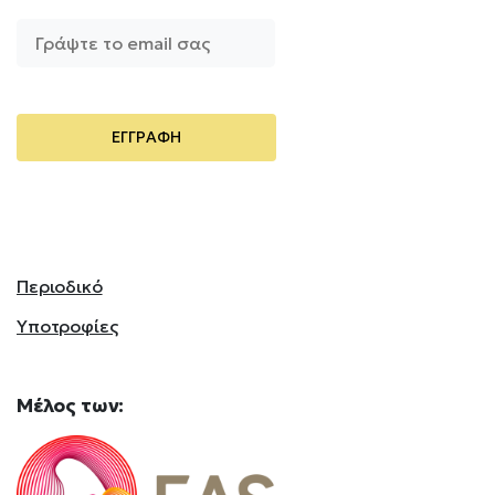
Περιοδικό
Υποτροφίες
Mέλος
των: