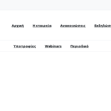
Αρχική
Η εταιρεία
Ανακοινώσεις
Εκδηλώσ
Υποτροφίες
Webinars
Περιοδικό
Νομικός
Τζώρτζης
Home
Νομικός Τζώρτζης