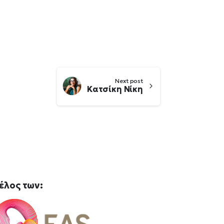
Next post
Κατσίκη Νίκη
έλος
των: