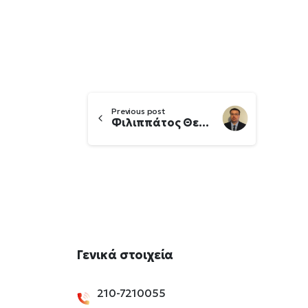
Continue
Previous post
Φιλιππάτος Θεοδόσιος
Reading
Γενικά
στοιχεία
210-7210055