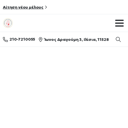
Αίτηση νέου μέλους
210-7210055
Ίωνος Δραγούμη 3, Ιλίσια, 11528
Searc
Ανακοίνωση:
Εκδημία
της
καθηγήτριας
Ιωάννας
Ανδρεάδου
Ανακοινώσεις
Ανακοινώσεις
Ανακοίνωση: Εκδημία της καθηγήτριας Ιωάννας
Ανδρεάδου