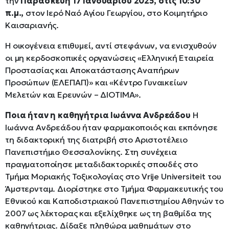
την
Παρασκευή 17 Ιανουαρίου 2025, στις 10:30
π.μ.,
στον Ιερό Ναό Αγίου Γεωργίου, στο Κοιμητήριο
Καισαριανής.
Η οικογένεια επιθυμεί, αντί στεφάνων, να ενισχυθούν
οι μη κερδοσκοπικές οργανώσεις «Ελληνική Εταιρεία
Προστασίας και Αποκατάστασης Αναπήρων
Προσώπων (ΕΛΕΠΑΠ)» και «Κέντρο Γυναικείων
Μελετών και Ερευνών – ΔΙΟΤΙΜΑ».
Ποια ήταν η καθηγήτρια Ιωάννα Ανδρεάδου
Η
Ιωάννα Ανδρεάδου ήταν φαρμακοποιός και εκπόνησε
τη διδακτορική της διατριβή στο Αριστοτέλειο
Πανεπιστήμιο Θεσσαλονίκης. Στη συνέχεια
πραγματοποίησε μεταδιδακτορικές σπουδές στο
Τμήμα Μοριακής Τοξικολογίας στο Vrije Universiteit του
Άμστερνταμ. Διορίστηκε στο Τμήμα Φαρμακευτικής του
Εθνικού και Καποδιστριακού Πανεπιστημίου Αθηνών το
2007 ως λέκτορας και εξελίχθηκε ως τη βαθμίδα της
καθηγήτριας. Δίδαξε πληθώρα μαθημάτων στο