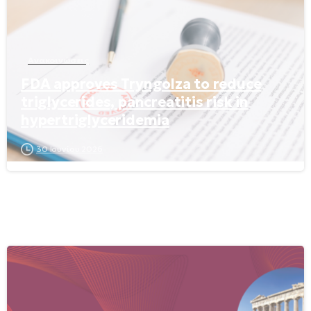
Ανακοινώσεις
FDA approves Tryngolza to reduce
triglycerides, pancreatitis risk in
hypertriglyceridemia
30 Ιουνίου 2026