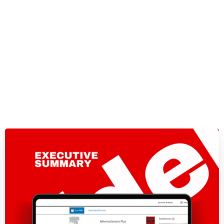
Atherosclerosis Plus – Δημοσίευση της
περίληψης των Ελληνικών Κατευθυντήριων
Οδηγιών για τη Διάγνωση και Αντιμετώπιση των
Δυσλιπιδαιμιών 2023