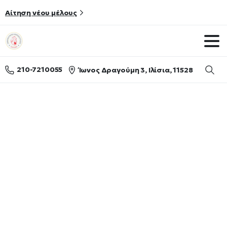
Αίτηση νέου μέλους
210-7210055
Ίωνος Δραγούμη 3, Ιλίσια, 11528
Searc
Atherosclerosis
Plus
–
Δημοσίευση
της
περίληψης
των
Ελληνικών
Κατευθυντήριων
Οδηγιών
για
τη
Διάγνωση
και
Αντιμετώπιση
των
Δυσλιπιδαιμιών
2023
Ανακοινώσεις
Ανακοινώσεις