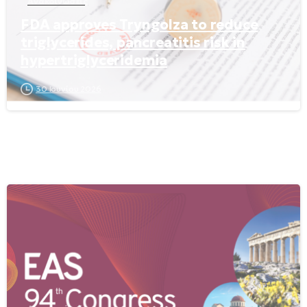
Ανακοινώσεις
FDA approves Tryngolza to reduce
triglycerides, pancreatitis risk in
hypertriglyceridemia
30 Ιουνίου 2026