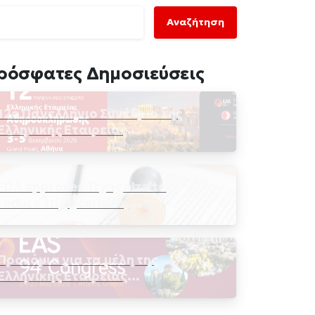
Αναζήτηση
ρόσφατες Δημοσιεύσεις
12ο Πανελλήνιο Συνέδριο της
Ελληνικής Εταιρείας
Αθηροσκλήρωσης
FDA approves Tryngolza to
reduce triglycerides,
pancreatitis risk in
hypertriglyceridemia
Προνόμια για τα μέλη της
Ελληνικής Εταιρείας
Αθηροσκλήρωσης – 94th EAS
Congress, στην Αθήνα