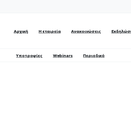
Αρχική
Η εταιρεία
Ανακοινώσεις
Εκδηλώσ
Υποτροφίες
Webinars
Περιοδικό
Κατηγορία:
Ανακοινώσει
Home
Ανακοινώσεις