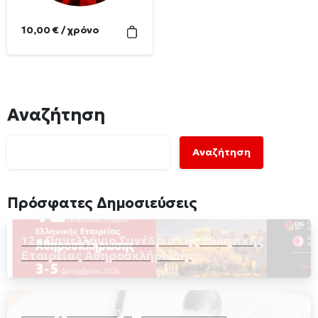
10,00
€
/ χρόνο
Αναζήτηση
Αναζήτηση
Πρόσφατες Δημοσιεύσεις
12ο Πανελλήνιο Συνέδριο της Ελληνικής
Εταιρείας Αθηροσκλήρωσης
FDA approves Tryngolza to reduce