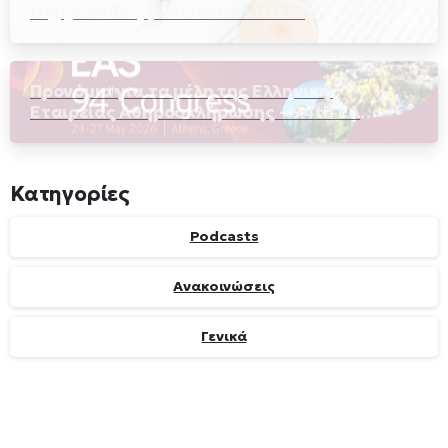
triglycerides, pancreatitis risk in
hypertriglyceridemia
Προνόμια για τα μέλη της Ελληνικής
Εταιρείας Αθηροσκλήρωσης – 94th EAS
Congress, στην Αθήνα
Κατηγορίες
Podcasts
Ανακοινώσεις
Γενικά