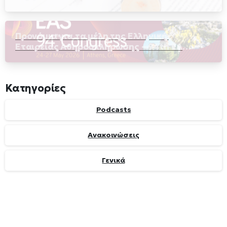
hypertriglyceridemia
Προνόμια για τα μέλη της Ελληνικής
Εταιρείας Αθηροσκλήρωσης – 94th EAS
Congress, στην Αθήνα
Κατηγορίες
Podcasts
Ανακοινώσεις
Γενικά