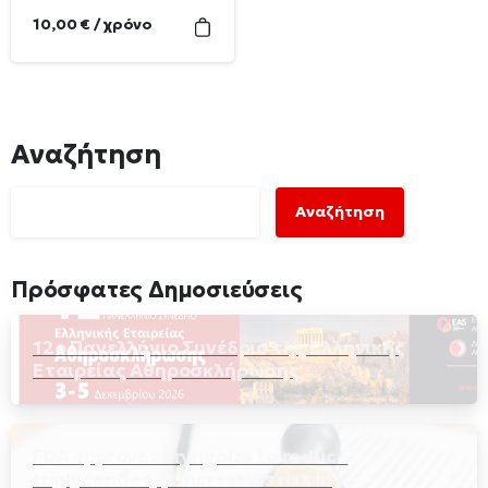
10,00
€
/ χρόνο
Αναζήτηση
Αναζήτηση
Πρόσφατες Δημοσιεύσεις
12ο Πανελλήνιο Συνέδριο της Ελληνικής
Εταιρείας Αθηροσκλήρωσης
FDA approves Tryngolza to reduce
triglycerides, pancreatitis risk in